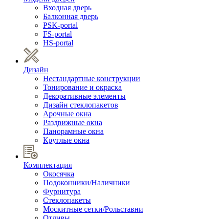
Входная дверь
Балконная дверь
PSK-portal
FS-portal
HS-portal
Дизайн
Нестандартные конструкции
Тонирование и окраска
Декоративные элементы
Дизайн стеклопакетов
Арочные окна
Раздвижные окна
Панорамные окна
Круглые окна
Комплектация
Окосячка
Подоконники/Наличники
Фурнитура
Стеклопакеты
Москитные сетки/Рольставни
Отливы