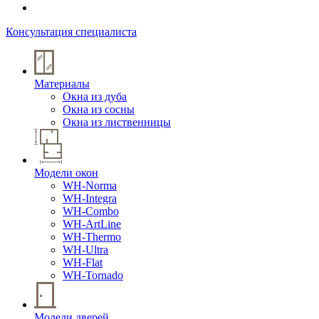
Консультация специалиста
Материалы
Окна из дуба
Окна из сосны
Окна из лиственницы
Модели окон
WH-Norma
WH-Integra
WH-Combo
WH-ArtLine
WH-Thermo
WH-Ultra
WH-Flat
WH-Tornado
Модели дверей