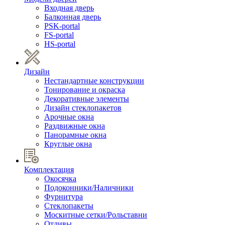
Входная дверь
Балконная дверь
PSK-portal
FS-portal
HS-portal
Дизайн
Нестандартные конструкции
Тонирование и окраска
Декоративные элементы
Дизайн стеклопакетов
Арочные окна
Раздвижные окна
Панорамные окна
Круглые окна
Комплектация
Окосячка
Подоконники/Наличники
Фурнитура
Стеклопакеты
Москитные сетки/Рольставни
Отливы