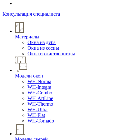
Консультация специалиста
Материалы
Окна из дуба
Окна из сосны
Окна из лиственницы
Модели окон
WH-Norma
WH-Integra
WH-Combo
WH-ArtLine
WH-Thermo
WH-Ultra
WH-Flat
WH-Tornado
Модели дверей