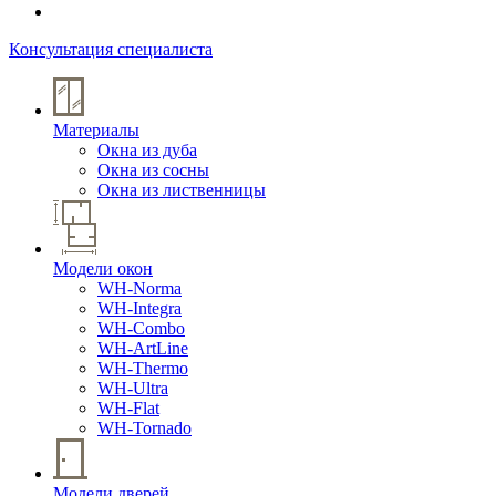
Консультация специалиста
Материалы
Окна из дуба
Окна из сосны
Окна из лиственницы
Модели окон
WH-Norma
WH-Integra
WH-Combo
WH-ArtLine
WH-Thermo
WH-Ultra
WH-Flat
WH-Tornado
Модели дверей