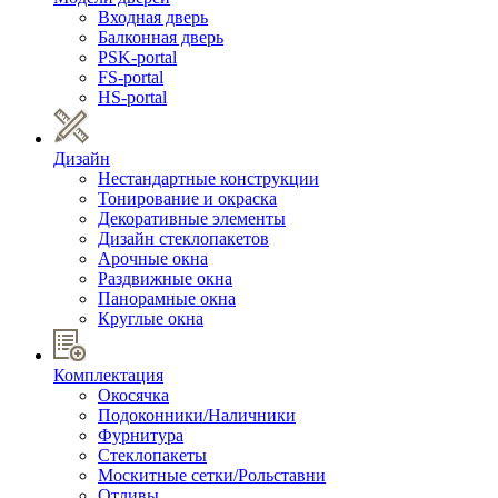
Входная дверь
Балконная дверь
PSK-portal
FS-portal
HS-portal
Дизайн
Нестандартные конструкции
Тонирование и окраска
Декоративные элементы
Дизайн стеклопакетов
Арочные окна
Раздвижные окна
Панорамные окна
Круглые окна
Комплектация
Окосячка
Подоконники/Наличники
Фурнитура
Стеклопакеты
Москитные сетки/Рольставни
Отливы